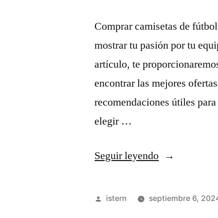
Comprar camisetas de fútbol
mostrar tu pasión por tu equi
artículo, te proporcionaremo
encontrar las mejores oferta
recomendaciones útiles para 
elegir …
«Camisetas
Seguir leyendo
de
fútbol
Publicado
istern
septiembre 6, 202
baratas»
por