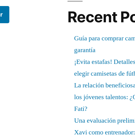
Recent P
r
Guía para comprar cami
garantía
¡Evita estafas! Detalle
elegir camisetas de fút
La relación beneficios
los jóvenes talentos: 
Fati?
Una evaluación prelimi
Xavi como entrenador: 