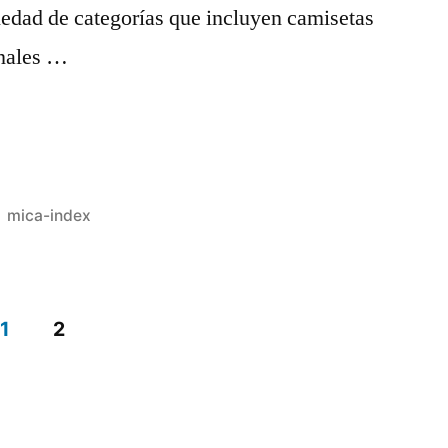
riedad de categorías que incluyen camisetas
onales …
Publicado
mica-index
en
1
2