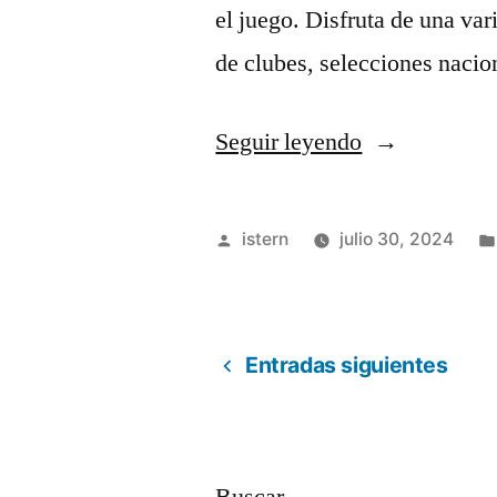
el juego. Disfruta de una va
de clubes, selecciones naci
«RANKING
Seguir leyendo
*EVERY*
EURO
Publicado
istern
julio 30, 2024
2024
por
HOME
KIT»
Entradas siguientes
Paginación
de