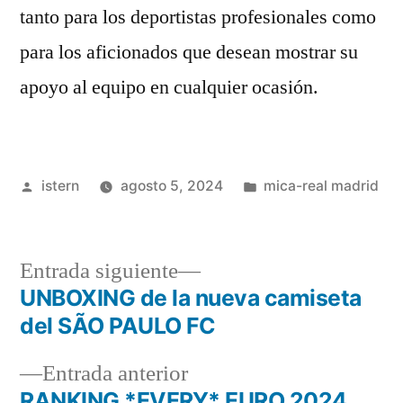
tanto para los deportistas profesionales como
para los aficionados que desean mostrar su
apoyo al equipo en cualquier ocasión.
Publicado
Publicado
istern
agosto 5, 2024
mica-real madrid
por
en
Entrada
Entrada siguiente
siguiente:
UNBOXING de la nueva camiseta
Navegación
del SÃO PAULO FC
de
Entrada
Entrada anterior
entradas
anterior:
RANKING *EVERY* EURO 2024