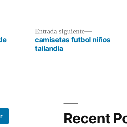
a
Entrada
Entrada siguiente
r:
siguiente:
de
camisetas futbol niños
tailandia
Recent P
r