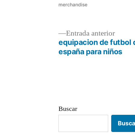
merchandise
Entrad
Entrada anterior
anterio
equipacion de futbol 
Navegación
españa para niños
de
entradas
Buscar
Busca