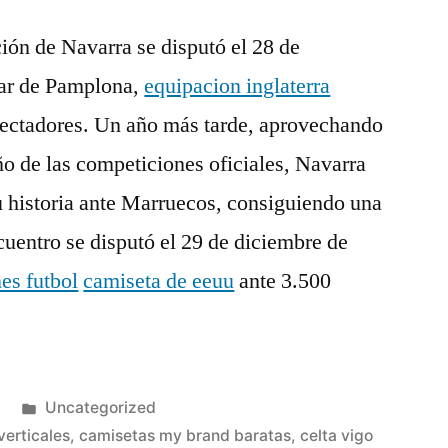
ción de Navarra se disputó el 28 de
dar de Pamplona,
equipacion inglaterra
ectadores. Un año más tarde, aprovechando
o de las competiciones oficiales, Navarra
u historia ante Marruecos, consiguiendo una
cuentro se disputó el 29 de diciembre de
es futbol
camiseta de eeuu
ante 3.500
Publicado
Uncategorized
en
verticales
,
camisetas my brand baratas
,
celta vigo