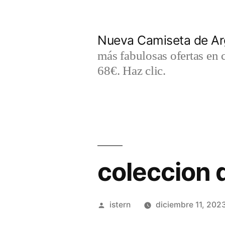
Saltar
al
Nueva Camiseta de Ar
contenido
más fabulosas ofertas en 
68€. Haz clic.
coleccion 
Publicado
istern
diciembre 11, 202
por