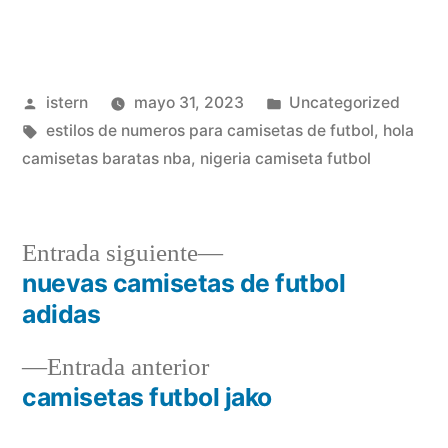
Publicado
Publicado
istern
mayo 31, 2023
Uncategorized
por
Etiquetas:
en
estilos de numeros para camisetas de futbol
,
hola
camisetas baratas nba
,
nigeria camiseta futbol
Entrada
Entrada siguiente
siguiente:
nuevas camisetas de futbol
Navegación
adidas
de
Entrada
Entrada anterior
entradas
anterior:
camisetas futbol jako