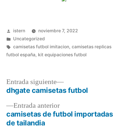
Publicado
istern
noviembre 7, 2022
por
Publicado
Uncategorized
en
Etiquetas:
camisetas futbol imitacion
,
camisetas replicas
futbol españa
,
kit equipaciones futbol
Entrada
Entrada siguiente
siguiente:
dhgate camisetas futbol
Navegación
Entrada
Entrada anterior
de
anterior:
camisetas de futbol importadas
entradas
de tailandia