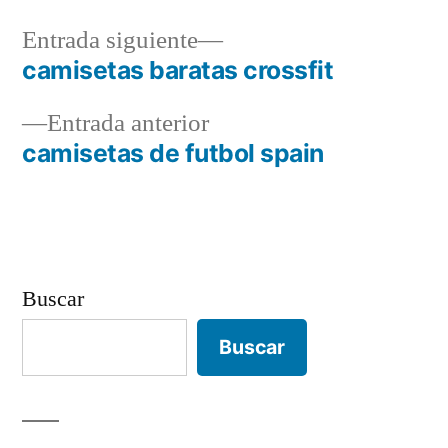
Entrada
Entrada siguiente
siguiente:
camisetas baratas crossfit
Navegación
Entrada
Entrada anterior
de
anterior:
camisetas de futbol spain
entradas
Buscar
Buscar