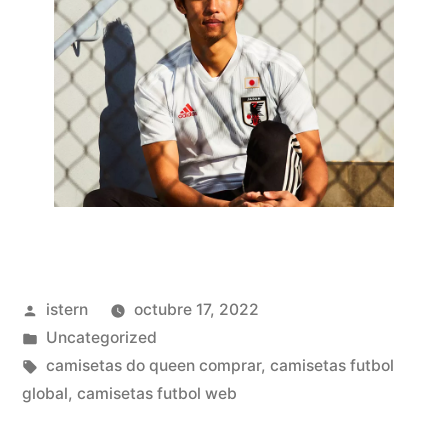
Publicado
istern
octubre 17, 2022
por
Publicado
Uncategorized
en
Etiquetas:
camisetas do queen comprar
,
camisetas futbol
global
,
camisetas futbol web