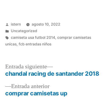
Publicado
istern
agosto 10, 2022
por
Publicado
Uncategorized
en
Etiquetas:
camiseta usa futbol 2014
,
comprar camisetas
unicas
,
fcb entradas niños
Entrada
Entrada siguiente
siguiente:
chandal racing de santander 2018
Navegación
Entrada
Entrada anterior
de
anterior:
comprar camisetas up
entradas