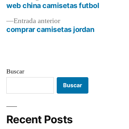
siguiente:
web china camisetas futbol
Navegación
Entrada
Entrada anterior
de
anterior:
comprar camisetas jordan
entradas
Buscar
Buscar
Recent Posts