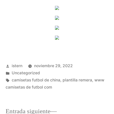
Publicado
istern
noviembre 29, 2022
por
Publicado
Uncategorized
en
Etiquetas:
camisetas futbol de china
,
plantilla remera
,
www
camisetas de futbol com
Entrada
Entrada siguiente