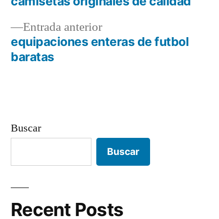
siguiente:
camisetas originales de calidad
Navegación
Entrada
Entrada anterior
de
anterior:
equipaciones enteras de futbol
entradas
baratas
Buscar
Buscar
Recent Posts