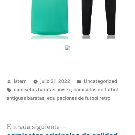
Publicado
Publicado
istern
julio 21, 2022
Uncategorized
por
Etiquetas:
en
camisetas baratas unisex
,
camisetas de futbol
antiguas baratas
,
equipaciones de futbol retro
Entrada
Entrada siguiente