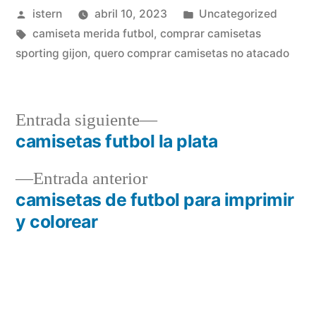
Publicado
Publicado
istern
abril 10, 2023
Uncategorized
por
Etiquetas:
en
camiseta merida futbol
,
comprar camisetas
sporting gijon
,
quero comprar camisetas no atacado
Entrada
Entrada siguiente
siguiente:
camisetas futbol la plata
Navegación
Entrada
Entrada anterior
de
anterior:
camisetas de futbol para imprimir
entradas
y colorear