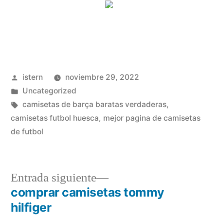
Publicado
istern
noviembre 29, 2022
por
Publicado
Uncategorized
en
Etiquetas:
camisetas de barça baratas verdaderas
,
camisetas futbol huesca
,
mejor pagina de camisetas
de futbol
Entrada
Entrada siguiente
siguiente:
comprar camisetas tommy
Navegación
hilfiger