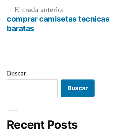
de
Entrada
Entrada anterior
entradas
anterior:
comprar camisetas tecnicas
baratas
Buscar
Buscar
Recent Posts