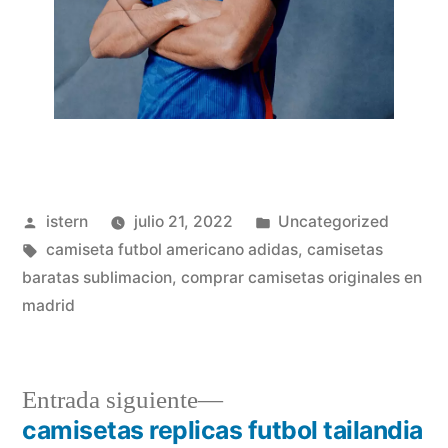
Publicado
Publicado
istern
julio 21, 2022
Uncategorized
por
Etiquetas:
en
camiseta futbol americano adidas
,
camisetas
baratas sublimacion
,
comprar camisetas originales en
madrid
Entrada
Entrada siguiente
siguiente:
camisetas replicas futbol tailandia