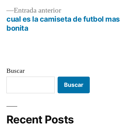
Navegación
Entrada
Entrada anterior
de
anterior:
cual es la camiseta de futbol mas
entradas
bonita
Buscar
Buscar
Recent Posts