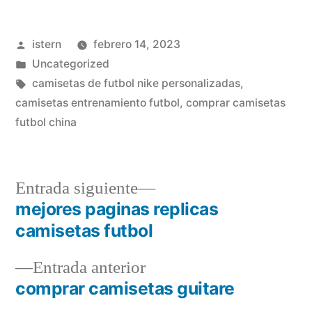
Publicado
istern
febrero 14, 2023
por
Publicado
Uncategorized
en
Etiquetas:
camisetas de futbol nike personalizadas
,
camisetas entrenamiento futbol
,
comprar camisetas
futbol china
Entrada
Entrada siguiente
siguiente:
mejores paginas replicas
Navegación
camisetas futbol
de
Entrada
Entrada anterior
entradas
anterior:
comprar camisetas guitare