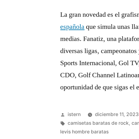
La gran novedad es el grafi
española
que simula unas lla
medias. Fanatiz, una platafo
diversas ligas, campeonatos
Sports Internacional, Gol T
CDO, Golf Channel Latinoa
oportunidad de que sigas el 
Publicado
istern
diciembre 11, 2023
por
Etiquetas:
camisetas baratas de rock
,
cam
levis hombre baratas