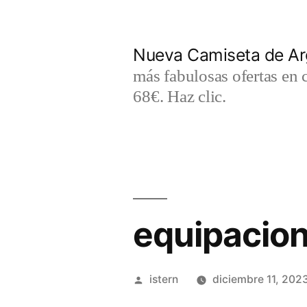
Saltar
al
Nueva Camiseta de Ar
contenido
más fabulosas ofertas en 
68€. Haz clic.
equipacion
Publicado
istern
diciembre 11, 202
por