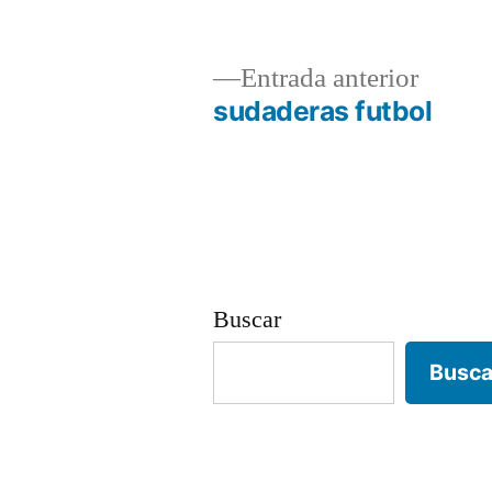
Entrad
Entrada anterior
anterio
sudaderas futbol
Navegación
de
entradas
Buscar
Busca