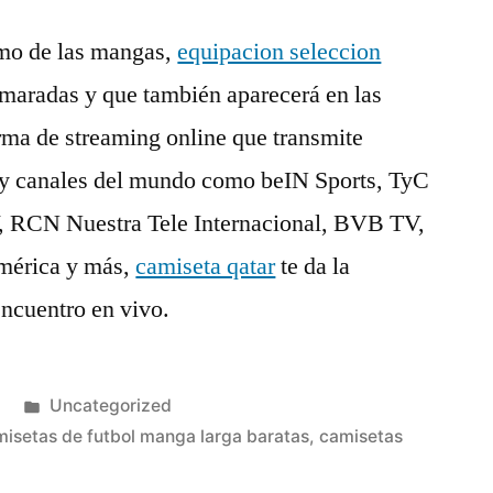
smo de las mangas,
equipacion seleccion
maradas y que también aparecerá en las
rma de streaming online que transmite
 y canales del mundo como beIN Sports, TyC
V, RCN Nuestra Tele Internacional, BVB TV,
mérica y más,
camiseta qatar
te da la
encuentro en vivo.
Publicado
Uncategorized
en
isetas de futbol manga larga baratas
,
camisetas