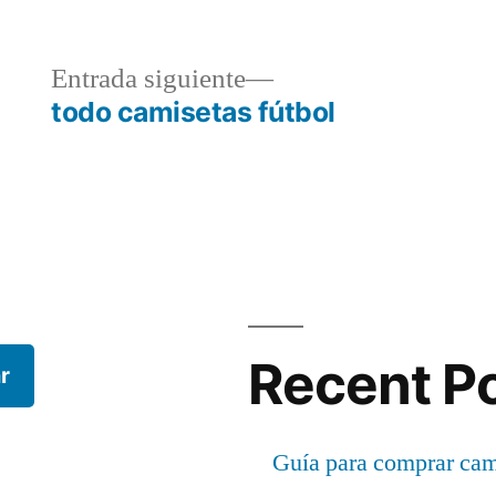
a
Entrada
Entrada siguiente
r:
siguiente:
todo camisetas fútbol
Recent P
r
Guía para comprar cami