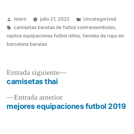
Publicado
Publicado
istern
julio 21, 2022
Uncategorized
por
Etiquetas:
en
camisetas baratas de futbol contrareembolso
,
replica equipaciones futbol niños
,
tiendas de ropa en
barcelona baratas
Entrada
Entrada siguiente
siguiente:
camisetas thai
Navegación
Entrada
Entrada anterior
de
anterior:
mejores equipaciones futbol 2019
entradas