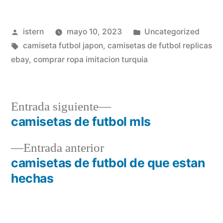
Publicado
Publicado
istern
mayo 10, 2023
Uncategorized
por
Etiquetas:
en
camiseta futbol japon
,
camisetas de futbol replicas
ebay
,
comprar ropa imitacion turquia
Entrada
Entrada siguiente
siguiente:
camisetas de futbol mls
Navegación
Entrada
Entrada anterior
de
anterior:
camisetas de futbol de que estan
entradas
hechas