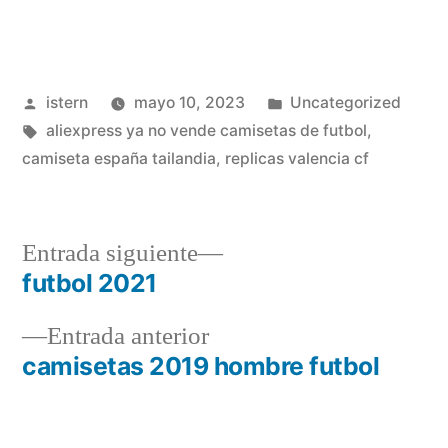
Publicado
Publicado
istern
mayo 10, 2023
Uncategorized
por
Etiquetas:
en
aliexpress ya no vende camisetas de futbol
,
camiseta españa tailandia
,
replicas valencia cf
Entrada
Entrada siguiente
siguiente:
futbol 2021
Navegación
Entrada
Entrada anterior
de
anterior:
camisetas 2019 hombre futbol
entradas