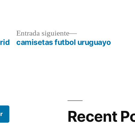
a
Entrada
Entrada siguiente
r:
siguiente:
rid
camisetas futbol uruguayo
Recent P
r