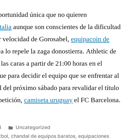
portunidad única que no quieren
talia
aunque son conscientes de la dificultad
or velocidad de Gorosabel,
equipacoin de
a lo repele la zaga donostierra. Athletic de
as caras a partir de 21:00 horas en el
e para decidir el equipo que se enfrentar al
l del próximo sábado para revalidar el título
petición,
camiseta uruguay
el FC Barcelona.
Publicado
3
Uncategorized
en
tbol
,
chandal de equipos baratos
,
equipaciones