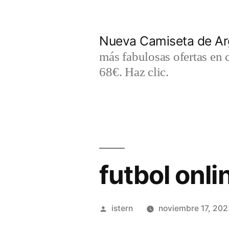
Saltar
al
Nueva Camiseta de Ar
contenido
más fabulosas ofertas en 
68€. Haz clic.
futbol onl
Publicado
istern
noviembre 17, 202
por