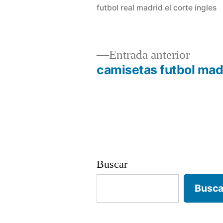
futbol real madrid el corte ingles
Entrad
Entrada anterior
anterio
camisetas futbol mad
Navegación
de
entradas
Buscar
Busca