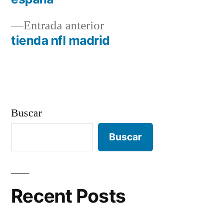
de
Entrada
Entrada anterior
entradas
anterior:
tienda nfl madrid
Buscar
Buscar
Recent Posts