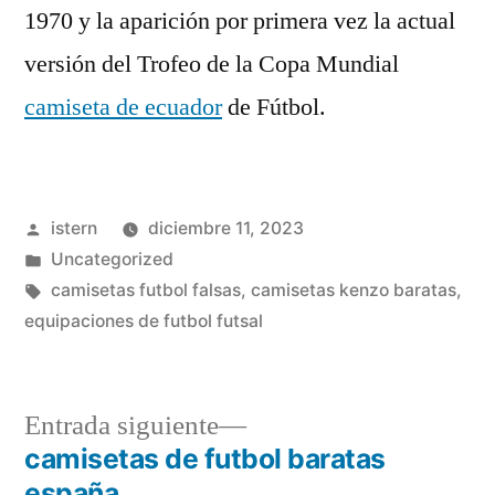
1970 y la aparición por primera vez la actual
versión del Trofeo de la Copa Mundial
camiseta de ecuador
de Fútbol.
Publicado
istern
diciembre 11, 2023
por
Publicado
Uncategorized
en
Etiquetas:
camisetas futbol falsas
,
camisetas kenzo baratas
,
equipaciones de futbol futsal
Entrada
Entrada siguiente
siguiente:
camisetas de futbol baratas
Navegación
españa