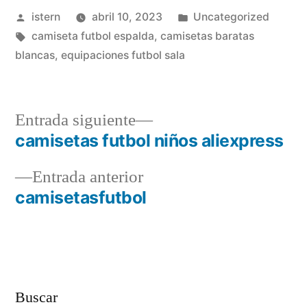
Publicado
Publicado
istern
abril 10, 2023
Uncategorized
por
Etiquetas:
en
camiseta futbol espalda
,
camisetas baratas
blancas
,
equipaciones futbol sala
Entrada
Entrada siguiente
siguiente:
camisetas futbol niños aliexpress
Navegación
Entrada
Entrada anterior
de
anterior:
camisetasfutbol
entradas
Buscar