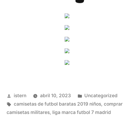
Publicado
Publicado
istern
abril 10, 2023
Uncategorized
por
Etiquetas:
en
camisetas de futbol baratas 2019 niños
,
comprar
camisetas militares
,
liga marca futbol 7 madrid