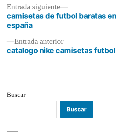
Entrada
Entrada siguiente
siguiente:
camisetas de futbol baratas en
Navegación
españa
de
Entrada
Entrada anterior
entradas
anterior:
catalogo nike camisetas futbol
Buscar
Buscar