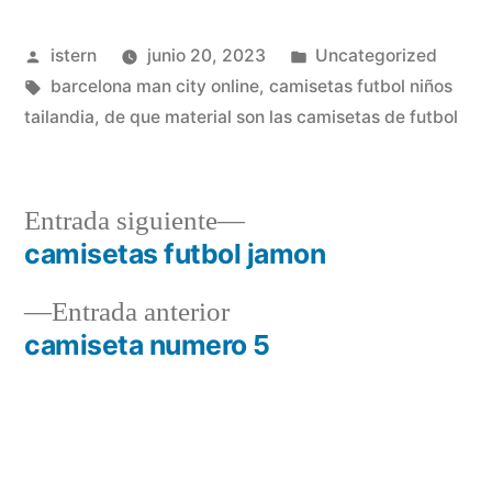
Publicado
Publicado
istern
junio 20, 2023
Uncategorized
por
Etiquetas:
en
barcelona man city online
,
camisetas futbol niños
tailandia
,
de que material son las camisetas de futbol
Entrada
Entrada siguiente
siguiente:
camisetas futbol jamon
Navegación
Entrada
Entrada anterior
de
anterior:
camiseta numero 5
entradas