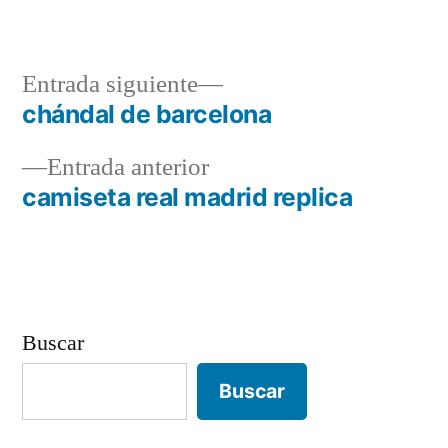
por
en
Entrada
Entrada siguiente
siguiente:
chándal de barcelona
Navegación
Entrada
Entrada anterior
de
anterior:
camiseta real madrid replica
entradas
Buscar
Buscar