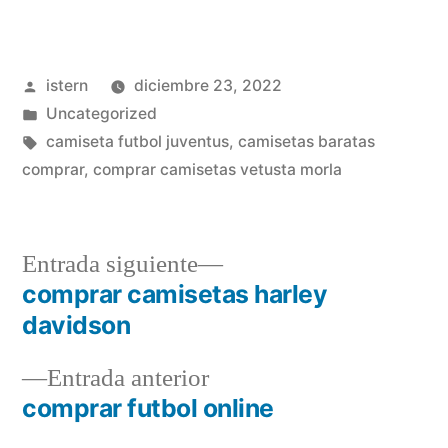
Publicado
istern
diciembre 23, 2022
por
Publicado
Uncategorized
en
Etiquetas:
camiseta futbol juventus
,
camisetas baratas
comprar
,
comprar camisetas vetusta morla
Entrada
Entrada siguiente
siguiente:
comprar camisetas harley
Navegación
davidson
de
Entrada
Entrada anterior
entradas
anterior:
comprar futbol online