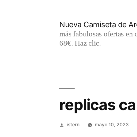
Saltar
al
Nueva Camiseta de Ar
contenido
más fabulosas ofertas en 
68€. Haz clic.
replicas c
Publicado
istern
mayo 10, 2023
por