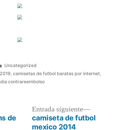
Publicado
Uncategorized
en
 2019
,
camisetas de futbol baratas por internet
,
andia contrareembolso
a
Entrada
Entrada siguiente
r:
siguiente:
ns de
camiseta de futbol
mexico 2014