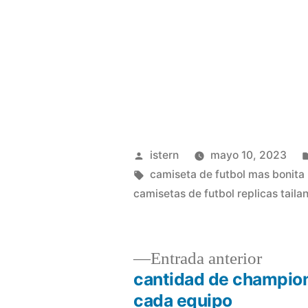
Publicado
istern
mayo 10, 2023
por
Etiquetas:
camiseta de futbol mas bonita
camisetas de futbol replicas tail
Entrad
Entrada anterior
anterio
cantidad de champio
Navegación
cada equipo