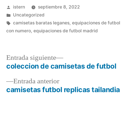
Publicado
istern
septiembre 8, 2022
por
Publicado
Uncategorized
en
Etiquetas:
camisetas baratas leganes
,
equipaciones de futbol
con numero
,
equipaciones de futbol madrid
Entrada
Entrada siguiente
siguiente:
coleccion de camisetas de futbol
Navegación
Entrada
Entrada anterior
de
anterior:
camisetas futbol replicas tailandia
entradas