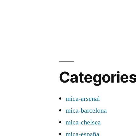
Categorie
mica-arsenal
mica-barcelona
mica-chelsea
mica-españa