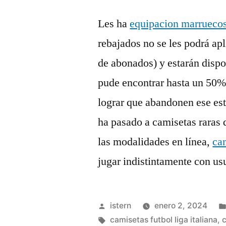
Les ha
equipacion marrueco
rebajados no se les podrá ap
de abonados) y estarán dispo
pude encontrar hasta un 50%
lograr que abandonen ese es
ha pasado a camisetas raras 
las modalidades en línea,
ca
jugar indistintamente con us
Publicado
istern
enero 2, 2024
por
Etiquetas:
camisetas futbol liga italiana
,
c