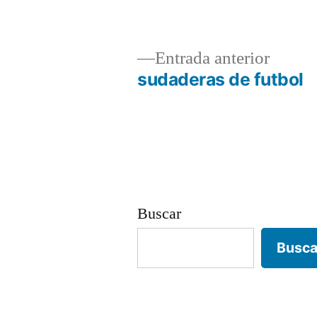
Entrad
Entrada anterior
anterio
sudaderas de futbol
Navegación
de
entradas
Buscar
Busca