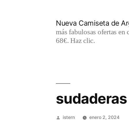
Saltar
al
Nueva Camiseta de Ar
contenido
más fabulosas ofertas en 
68€. Haz clic.
sudaderas 
Publicado
istern
enero 2, 2024
por