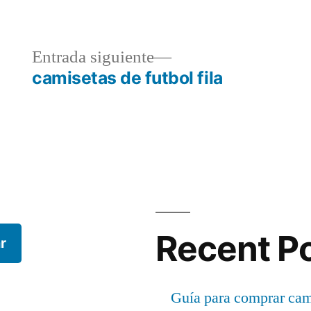
a
Entrada
Entrada siguiente
r:
siguiente:
camisetas de futbol fila
Recent P
r
Guía para comprar cami