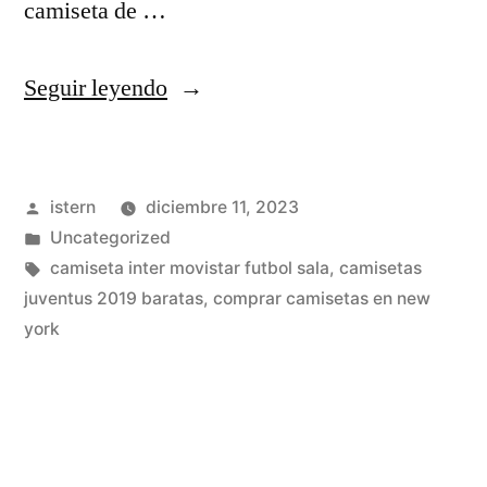
camiseta de …
«libro
Seguir leyendo
sobre
camisetas
Publicado
istern
diciembre 11, 2023
de
por
Publicado
Uncategorized
futbol»
en
Etiquetas:
camiseta inter movistar futbol sala
,
camisetas
juventus 2019 baratas
,
comprar camisetas en new
york