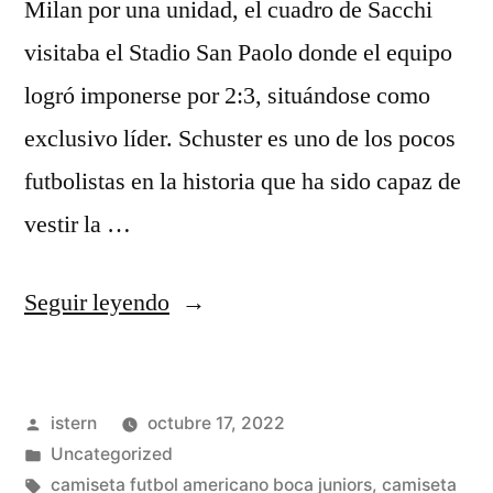
Milan por una unidad, el cuadro de Sacchi
visitaba el Stadio San Paolo donde el equipo
logró imponerse por 2:3, situándose como
exclusivo líder. Schuster es uno de los pocos
futbolistas en la historia que ha sido capaz de
vestir la …
«camisetas
Seguir leyendo
futbol
para
Publicado
istern
octubre 17, 2022
nios»
por
Publicado
Uncategorized
en
Etiquetas:
camiseta futbol americano boca juniors
,
camiseta