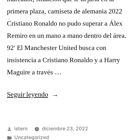
primera plaza, camiseta de alemania 2022
Cristiano Ronaldo no pudo superar a Álex
Remiro en un mano a mano dentro del área.
92′ El Manchester United busca con
insistencia a Cristiano Ronaldo y a Harry
Maguire a través …
«comprar
Seguir leyendo
camisetas
de
Publicado
istern
diciembre 23, 2022
futbol
por
Publicado
Uncategorized