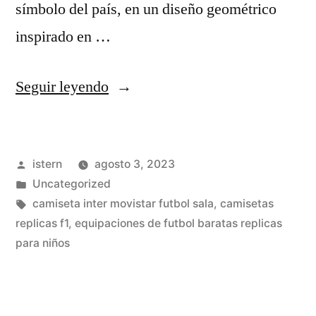
símbolo del país, en un diseño geométrico
inspirado en …
«camisetas
Seguir leyendo
futbol
aliexpress
Publicado
istern
agosto 3, 2023
forocoches»
por
Publicado
Uncategorized
en
Etiquetas:
camiseta inter movistar futbol sala
,
camisetas
replicas f1
,
equipaciones de futbol baratas replicas
para niños