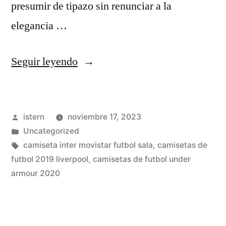
presumir de tipazo sin renunciar a la
elegancia …
«camisetas
Seguir leyendo
futbol
replicas
Publicado
istern
noviembre 17, 2023
niños»
por
Publicado
Uncategorized
en
Etiquetas:
camiseta inter movistar futbol sala
,
camisetas de
futbol 2019 liverpool
,
camisetas de futbol under
armour 2020