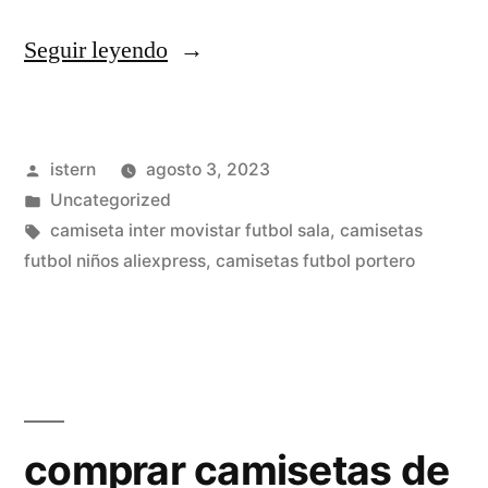
«pagina
Seguir leyendo
camisetas
futbol
Publicado
istern
agosto 3, 2023
tailandia»
por
Publicado
Uncategorized
en
Etiquetas:
camiseta inter movistar futbol sala
,
camisetas
futbol niños aliexpress
,
camisetas futbol portero
comprar camisetas de