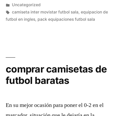
por
Publicado
Uncategorized
en
Etiquetas:
camiseta inter movistar futbol sala
,
equipacion de
futbol en ingles
,
pack equipaciones futbol sala
comprar camisetas de
futbol baratas
En su mejor ocasión para poner el 0-2 en el
marcador, situación que le dejaría en la