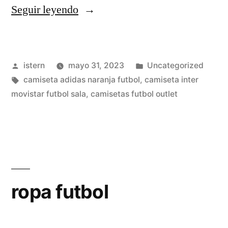
«comprar
Seguir leyendo
camisetas
de
Publicado
Publicado
istern
mayo 31, 2023
Uncategorized
futbol
por
Etiquetas:
en
camiseta adidas naranja futbol
,
camiseta inter
oficiales
movistar futbol sala
,
camisetas futbol outlet
baratas»
ropa futbol