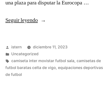
una plaza para disputar la Eurocopa …
«comprar
Seguir leyendo
entradas
real
Publicado
istern
diciembre 11, 2023
madrid
por
Publicado
Uncategorized
baratas»
en
Etiquetas:
camiseta inter movistar futbol sala
,
camisetas de
futbol baratas celta de vigo
,
equipaciones deportivas
de futbol