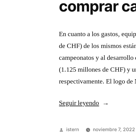
comprar ca
En cuanto a los gastos, equi
de CHF) de los mismos están
campeonatos y al desarrollo 
(1.125 millones de CHF) y 
respectivamente. El logo de
«comprar
Seguir leyendo
camisetas
oliver
Publicado
istern
noviembre 7, 2022