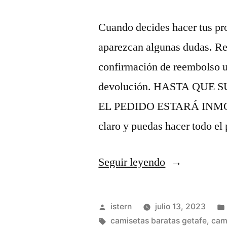
Cuando decides hacer tus pr
aparezcan algunas dudas. Rec
confirmación de reembolso u
devolución. HASTA QUE
EL PEDIDO ESTARÁ INMOB
claro y puedas hacer todo e
«camiseta
Seguir leyendo
futbol
rosa»
Publicado
istern
julio 13, 2023
por
Etiquetas:
camisetas baratas getafe
,
cam