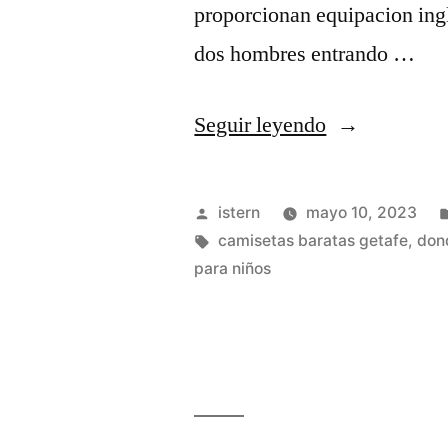
proporcionan equipacion ingl
dos hombres entrando …
«camisetasdef
Seguir leyendo
com»
Publicado
istern
mayo 10, 2023
por
Etiquetas:
camisetas baratas getafe
,
don
para niños