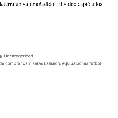
aterra un valor añadido. El video captó a los
utbolbaratas
Publicado
Uncategorized
en
de comprar camisetas kalisson
,
equipaciones futbol