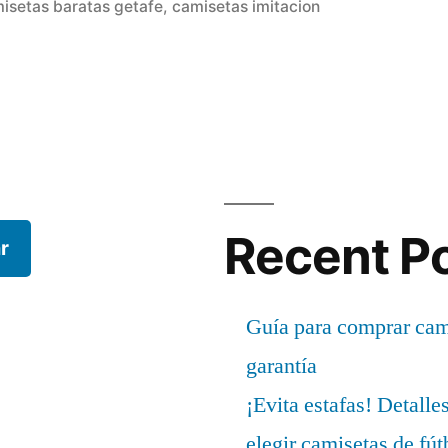
en
isetas baratas getafe
,
camisetas imitacion
Recent P
r
Guía para comprar cami
garantía
¡Evita estafas! Detalle
elegir camisetas de fút