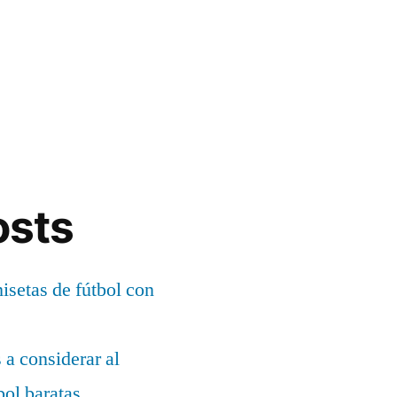
osts
setas de fútbol con
s a considerar al
bol baratas