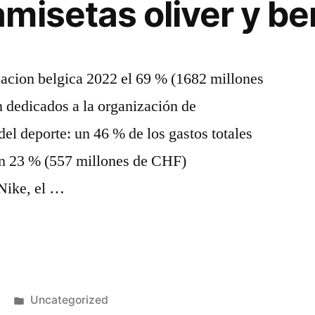
misetas oliver y ben
pacion belgica 2022 el 69 % (1682 millones
 dedicados a la organización de
del deporte: un 46 % de los gastos totales
un 23 % (557 millones de CHF)
 Nike, el …
Publicado
Uncategorized