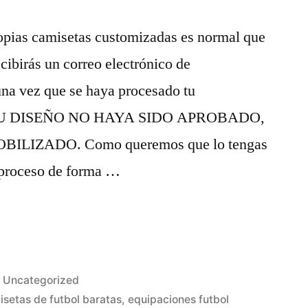
opias camisetas customizadas es normal que
ibirás un correo electrónico de
na vez que se haya procesado tu
 SU DISEÑO NO HAYA SIDO APROBADO,
ILIZADO. Como queremos que lo tengas
l proceso de forma …
Publicado
Uncategorized
en
isetas de futbol baratas
,
equipaciones futbol