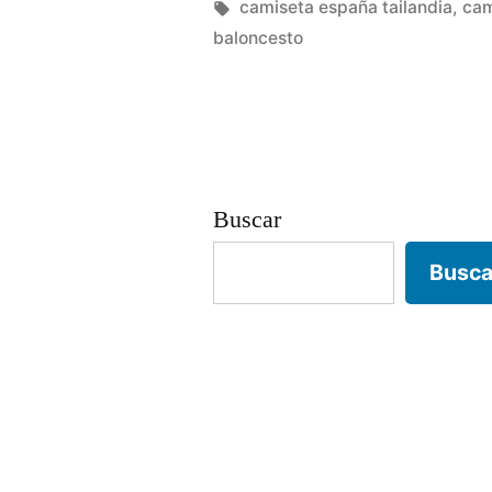
y
por
Etiquetas:
camiseta españa tailandia
,
cam
baloncesto
benji»
Buscar
Busca