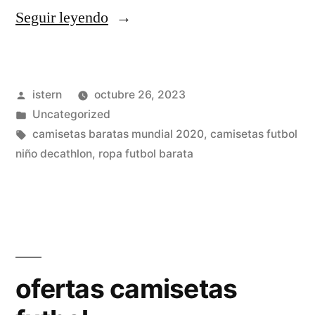
«camiseta
Seguir leyendo
usa
futbol»
Publicado
istern
octubre 26, 2023
por
Publicado
Uncategorized
en
Etiquetas:
camisetas baratas mundial 2020
,
camisetas futbol
niño decathlon
,
ropa futbol barata
ofertas camisetas