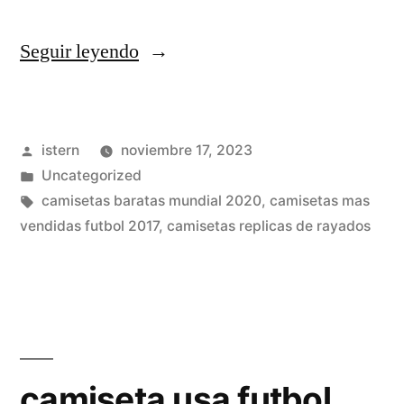
«paginas
Seguir leyendo
web
de
Publicado
istern
noviembre 17, 2023
camisetas
por
Publicado
Uncategorized
de
en
Etiquetas:
camisetas baratas mundial 2020
,
camisetas mas
futbol
vendidas futbol 2017
,
camisetas replicas de rayados
baratas»
camiseta usa futbol