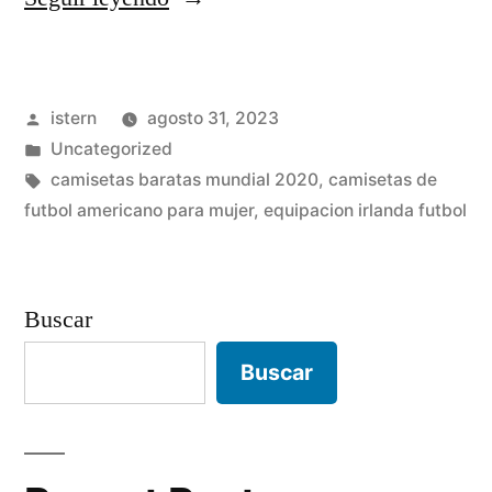
camisetas
futbol»
Publicado
istern
agosto 31, 2023
por
Publicado
Uncategorized
en
Etiquetas:
camisetas baratas mundial 2020
,
camisetas de
futbol americano para mujer
,
equipacion irlanda futbol
Buscar
Buscar