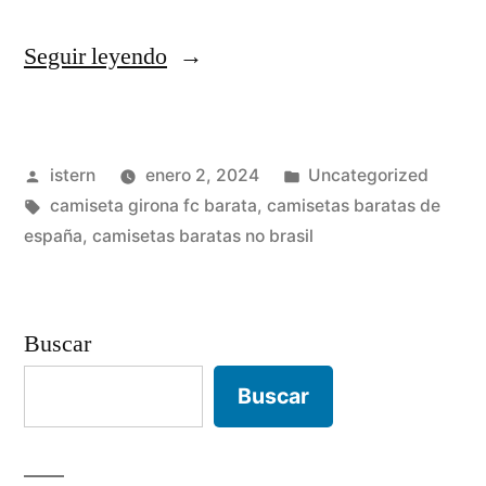
«camisetas
Seguir leyendo
de
futbol
Publicado
Publicado
istern
enero 2, 2024
Uncategorized
marca
por
Etiquetas:
en
camiseta girona fc barata
,
camisetas baratas de
walon»
españa
,
camisetas baratas no brasil
Buscar
Buscar