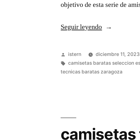
objetivo de esta serie de am
«camisetas
Seguir leyendo
de
futbol
Publicado
istern
diciembre 11, 2023
real
por
Etiquetas:
camisetas baratas seleccion e
tecnicas baratas zaragoza
madrid»
camisetas 