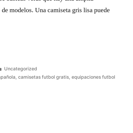
 de modelos. Una camiseta gris lisa puede
Publicado
Uncategorized
en
spañola
,
camisetas futbol gratis
,
equipaciones futbol