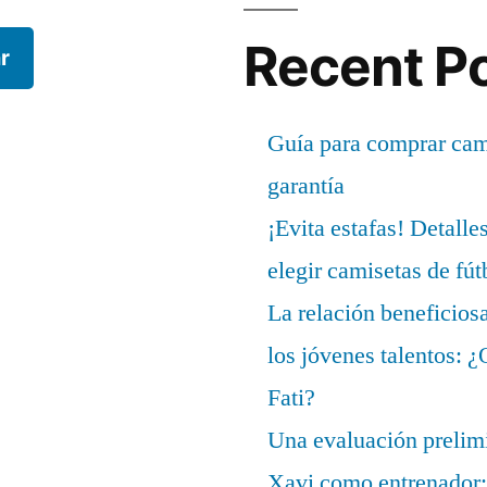
Recent P
r
Guía para comprar cami
garantía
¡Evita estafas! Detalle
elegir camisetas de fút
La relación beneficios
los jóvenes talentos: 
Fati?
Una evaluación prelimi
Xavi como entrenador: 