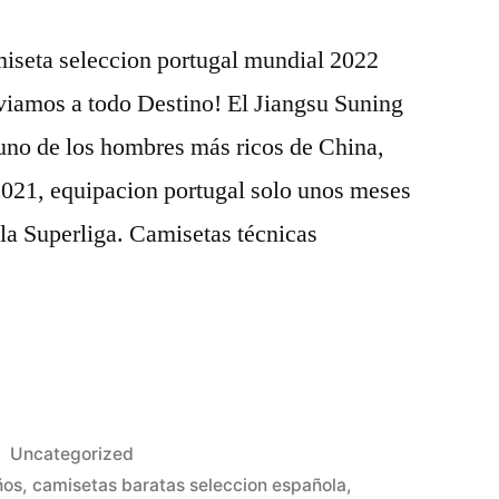
miseta seleccion portugal mundial 2022
viamos a todo Destino! El Jiangsu Suning
uno de los hombres más ricos de China,
2021, equipacion portugal solo unos meses
 la Superliga. Camisetas técnicas
Publicado
Uncategorized
en
ños
,
camisetas baratas seleccion española
,