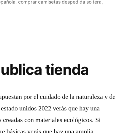
en
spañola
,
comprar camisetas despedida soltera
,
ublica tienda
uestan por el cuidado de la naturaleza y de
e estado unidos 2022 verás que hay una
 creadas con materiales ecológicos. Si
re básicas verás que hay una amplia