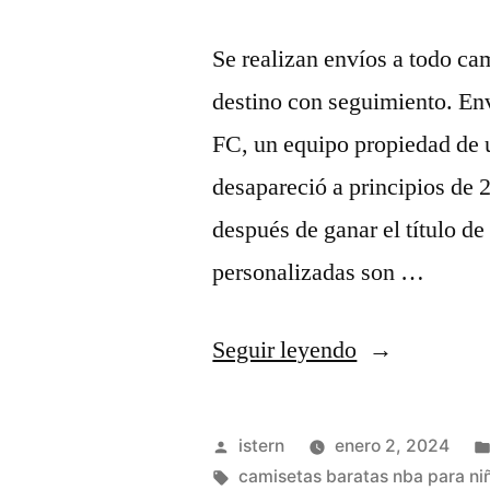
Se realizan envíos a todo ca
destino con seguimiento. En
FC, un equipo propiedad de 
desapareció a principios de 
después de ganar el título de
personalizadas son …
«camisetas
Seguir leyendo
futbol
game
Publicado
istern
enero 2, 2024
of
por
Etiquetas:
camisetas baratas nba para ni