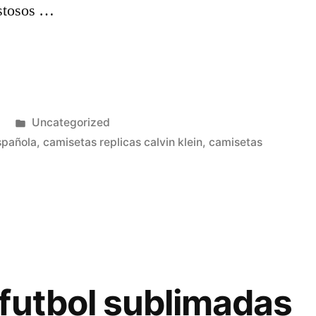
istosos …
Publicado
Uncategorized
en
spañola
,
camisetas replicas calvin klein
,
camisetas
futbol sublimadas