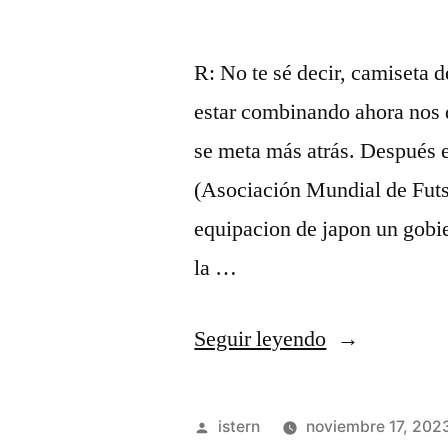
R: No te sé decir, camiseta 
estar combinando ahora nos d
se meta más atrás. Después 
(Asociación Mundial de Futs
equipacion de japon un gobie
la …
«camisetas
Seguir leyendo
futbol
sublimadas»
Publicado
istern
noviembre 17, 202