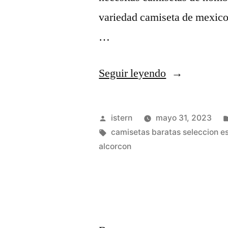
variedad camiseta de mexico
…
«tercera
Seguir leyendo
republica
tienda»
Publicado
istern
mayo 31, 2023
por
Etiquetas:
camisetas baratas seleccion e
alcorcon