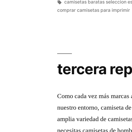
por
Etiquetas:
camisetas baratas seleccion e
comprar camisetas para imprimir
tercera rep
Como cada vez más marcas ap
nuestro entorno, camiseta d
amplia variedad de camisetas
necesitas camisetas de homb