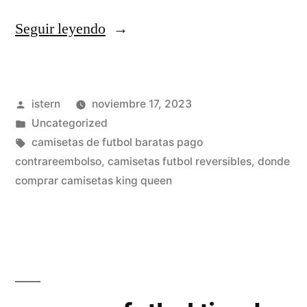
«comprar
Seguir leyendo
entradas
real
Publicado
istern
noviembre 17, 2023
madrid
por
Publicado
Uncategorized
baratas»
en
Etiquetas:
camisetas de futbol baratas pago
contrareembolso
,
camisetas futbol reversibles
,
donde
comprar camisetas king queen