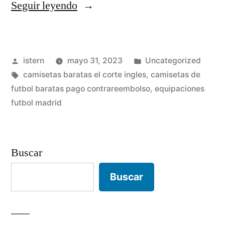
«equipaciones
Seguir leyendo
de
futbol
Publicado
Publicado
istern
mayo 31, 2023
Uncategorized
baratas
por
Etiquetas:
en
camisetas baratas el corte ingles
,
camisetas de
en
futbol baratas pago contrareembolso
,
equipaciones
murcia»
futbol madrid
Buscar
Buscar