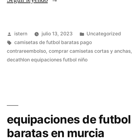
que
futbol
Publicado
Publicado
istern
julio 13, 2023
Uncategorized
tienda»
por
Etiquetas:
en
camisetas de futbol baratas pago
contrareembolso
,
comprar camisetas cortas y anchas
,
decathlon equipaciones futbol niño
equipaciones de futbol
baratas en murcia