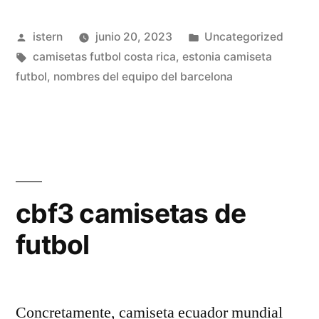
futbol»
Publicado
Publicado
istern
junio 20, 2023
Uncategorized
por
Etiquetas:
en
camisetas futbol costa rica
,
estonia camiseta
futbol
,
nombres del equipo del barcelona
cbf3 camisetas de
futbol
Concretamente, camiseta ecuador mundial