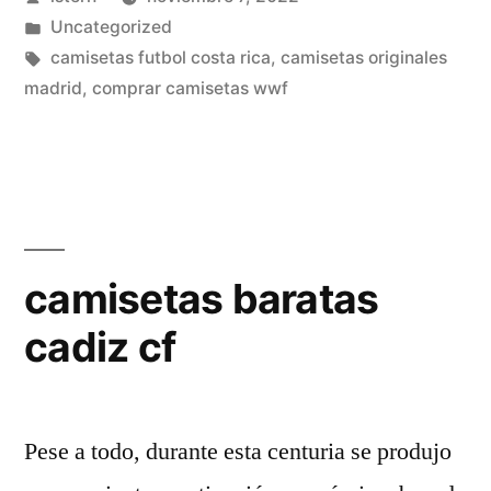
futbol»
por
Publicado
Uncategorized
en
Etiquetas:
camisetas futbol costa rica
,
camisetas originales
madrid
,
comprar camisetas wwf
camisetas baratas
cadiz cf
Pese a todo, durante esta centuria se produjo