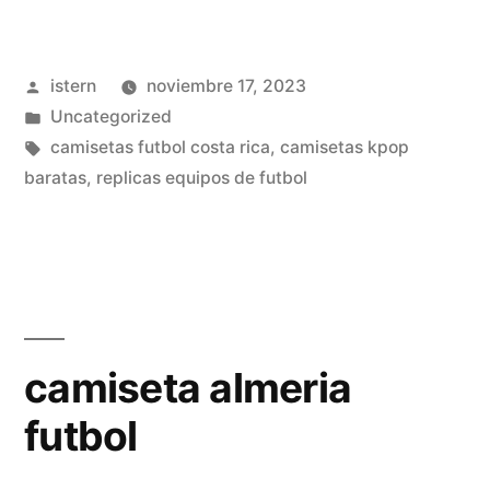
futbol»
Publicado
istern
noviembre 17, 2023
por
Publicado
Uncategorized
en
Etiquetas:
camisetas futbol costa rica
,
camisetas kpop
baratas
,
replicas equipos de futbol
camiseta almeria
futbol