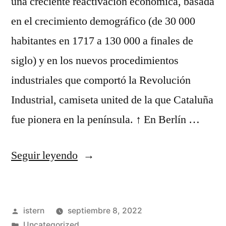
una creciente reactivación económica, basada
en el crecimiento demográfico (de 30 000
habitantes en 1717 a 130 000 a finales de
siglo) y en los nuevos procedimientos
industriales que comportó la Revolución
Industrial, camiseta united de la que Cataluña
fue pionera en la península. ↑ En Berlín …
«camisetas
Seguir leyendo
baratas
cadiz
Publicado
istern
septiembre 8, 2022
cf»
por
Publicado
Uncategorized