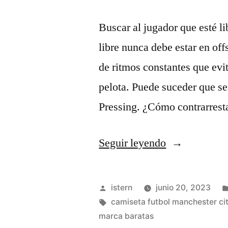
Buscar al jugador que esté l
libre nunca debe estar en of
de ritmos constantes que evit
pelota. Puede suceder que se
Pressing. ¿Cómo contrarresta
«ropa
Seguir leyendo
futbol
barata»
Publicado
istern
junio 20, 2023
por
Etiquetas:
camiseta futbol manchester ci
marca baratas