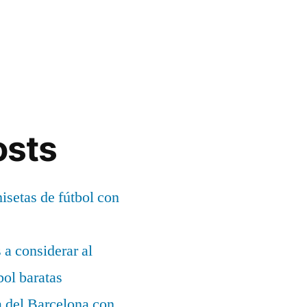
osts
setas de fútbol con
s a considerar al
bol baratas
a del Barcelona con