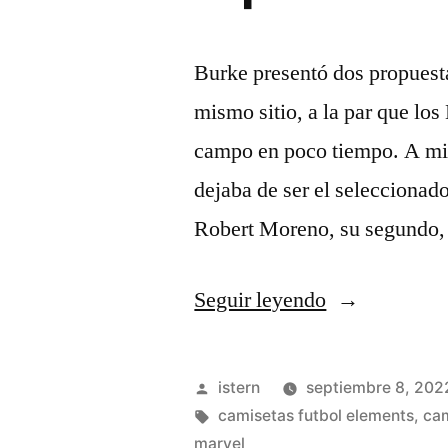
Burke presentó dos propuesta
mismo sitio, a la par que lo
campo en poco tiempo. A mita
dejaba de ser el seleccionad
Robert Moreno, su segundo,
«ropa
Seguir leyendo
futbol
barata»
Publicado
istern
septiembre 8, 202
por
Etiquetas:
camisetas futbol elements
,
cam
marvel