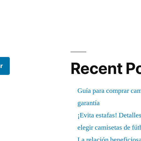
Recent P
r
Guía para comprar cami
garantía
¡Evita estafas! Detalle
elegir camisetas de fút
La relación beneficios