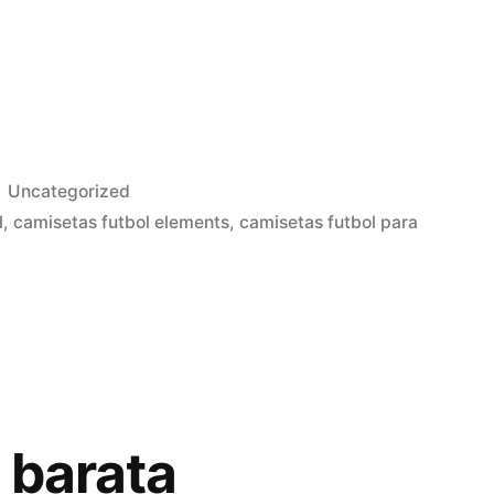
Publicado
Uncategorized
en
l
,
camisetas futbol elements
,
camisetas futbol para
 barata