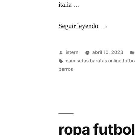
italia …
«camisetas
Seguir leyendo
futbol
puma»
Publicado
istern
abril 10, 2023
por
Etiquetas:
camisetas baratas online futbo
perros
ropa futbol