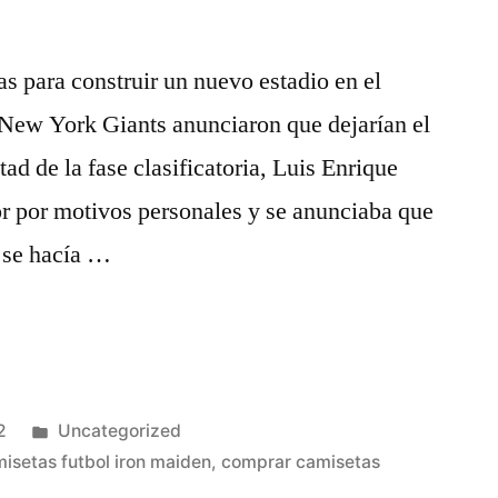
s para construir un nuevo estadio en el
s New York Giants anunciaron que dejarían el
d de la fase clasificatoria, Luis Enrique
or por motivos personales y se anunciaba que
 se hacía …
Publicado
2
Uncategorized
en
isetas futbol iron maiden
,
comprar camisetas