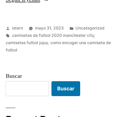
futbol
adidas»
Publicado
Publicado
istern
mayo 31, 2023
Uncategorized
por
Etiquetas:
en
camisetas de futbol 2020 manchester city
,
camisetas futbol jujuy
,
como encoger una camiseta de
futbol
Buscar
Buscar