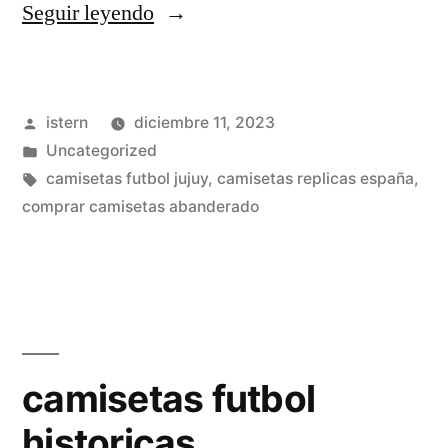
«camisetas
Seguir leyendo
futbol
hispania»
Publicado
istern
diciembre 11, 2023
por
Publicado
Uncategorized
en
Etiquetas:
camisetas futbol jujuy
,
camisetas replicas españa
,
comprar camisetas abanderado
camisetas futbol
historicas