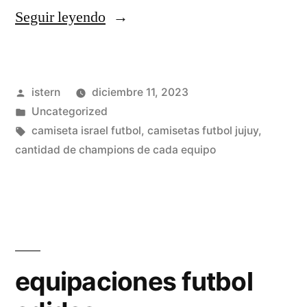
«camisetas
Seguir leyendo
futbol
historicas»
Publicado
istern
diciembre 11, 2023
por
Publicado
Uncategorized
en
Etiquetas:
camiseta israel futbol
,
camisetas futbol jujuy
,
cantidad de champions de cada equipo
equipaciones futbol