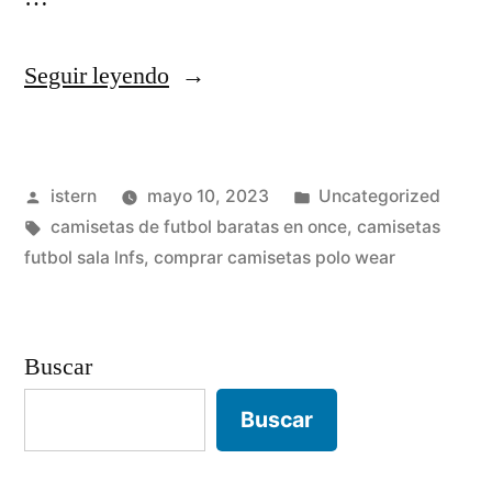
«como
Seguir leyendo
saber
si
Publicado
Publicado
istern
mayo 10, 2023
Uncategorized
una
por
Etiquetas:
en
camisetas de futbol baratas en once
,
camisetas
camiseta
futbol sala lnfs
,
comprar camisetas polo wear
de
futbol
Buscar
es
original»
Buscar