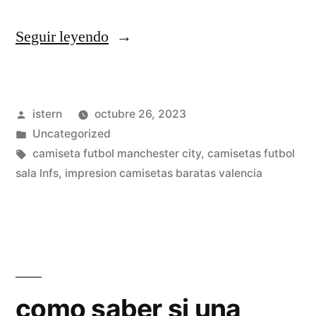
«camisetas
Seguir leyendo
de
futbol
Publicado
istern
octubre 26, 2023
baratas
por
Publicado
Uncategorized
2019»
en
Etiquetas:
camiseta futbol manchester city
,
camisetas futbol
sala lnfs
,
impresion camisetas baratas valencia
como saber si una