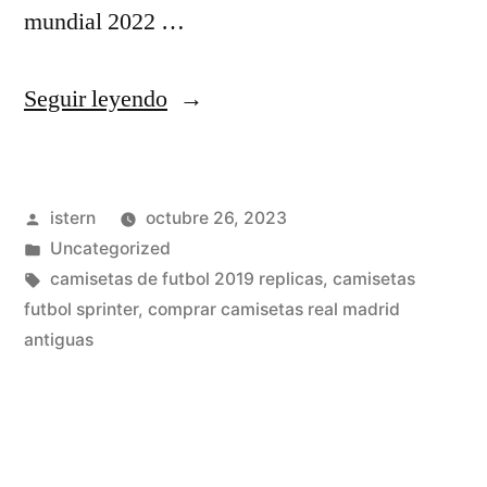
mundial 2022 …
«nike
Seguir leyendo
catalogo
camisetas
Publicado
istern
octubre 26, 2023
futbol»
por
Publicado
Uncategorized
en
Etiquetas:
camisetas de futbol 2019 replicas
,
camisetas
futbol sprinter
,
comprar camisetas real madrid
antiguas