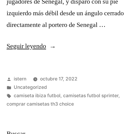
jugadores de Senegal, y disparó con su pie
izquierdo más débil desde un ángulo cerrado
directamente al portero de Senegal …
«camiseta
Seguir leyendo
republicana
futbol
Publicado
istern
octubre 17, 2022
ingles»
por
Publicado
Uncategorized
en
Etiquetas:
camiseta ibiza futbol
,
camisetas futbol sprinter
,
comprar camisetas th3 choice
Buscar