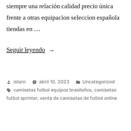
siempre una relación calidad precio única
frente a otras equipacion seleccion española
tiendas en …
«camisetas
Seguir leyendo
futbol
forocoches»
Publicado
Publicado
istern
abril 10, 2023
Uncategorized
por
Etiquetas:
en
camisetas futbol equipos brasileños
,
camisetas
futbol sprinter
,
venta de camisetas de futbol online