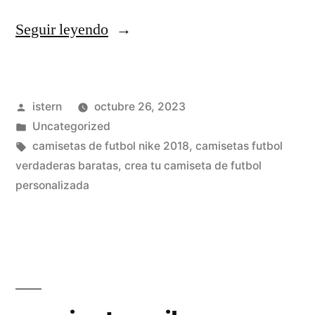
«shirteen93
Seguir leyendo
camisetas
futbol»
Publicado
istern
octubre 26, 2023
por
Publicado
Uncategorized
en
Etiquetas:
camisetas de futbol nike 2018
,
camisetas futbol
verdaderas baratas
,
crea tu camiseta de futbol
personalizada