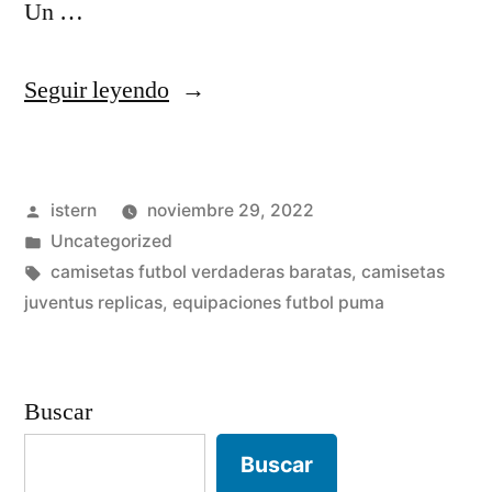
Un …
«camisetas
Seguir leyendo
nike
hombre
Publicado
istern
noviembre 29, 2022
baratas»
por
Publicado
Uncategorized
en
Etiquetas:
camisetas futbol verdaderas baratas
,
camisetas
juventus replicas
,
equipaciones futbol puma
Buscar
Buscar