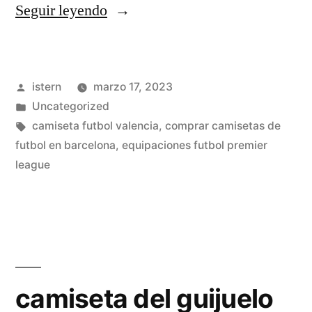
«camisetas
Seguir leyendo
de
futbol
Publicado
istern
marzo 17, 2023
en
por
Publicado
Uncategorized
quilmes»
en
Etiquetas:
camiseta futbol valencia
,
comprar camisetas de
futbol en barcelona
,
equipaciones futbol premier
league
camiseta del guijuelo