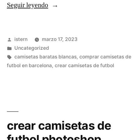
«camiseta
Seguir leyendo
del
guijuelo
Publicado
istern
marzo 17, 2023
club
por
Publicado
Uncategorized
de
en
Etiquetas:
camisetas baratas blancas
,
comprar camisetas de
fútbol»
futbol en barcelona
,
crear camisetas de futbol
crear camisetas de
futbol photoshop