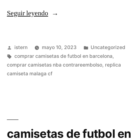
«equipaciones
Seguir leyendo
futbol
arlequinadas»
Publicado
Publicado
istern
mayo 10, 2023
Uncategorized
por
Etiquetas:
en
comprar camisetas de futbol en barcelona
,
comprar camisetas nba contrareembolso
,
replica
camiseta malaga cf
camisetas de futbol en