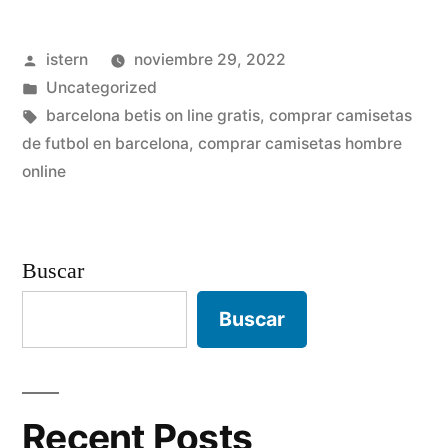
de
Publicado
istern
noviembre 29, 2022
futbol
por
Publicado
Uncategorized
photoshop»
en
Etiquetas:
barcelona betis on line gratis
,
comprar camisetas
de futbol en barcelona
,
comprar camisetas hombre
online
Buscar
Buscar
Recent Posts