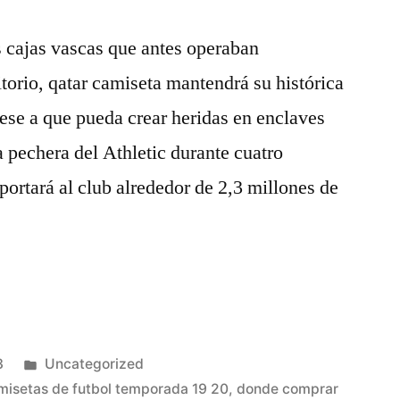
s cajas vascas que antes operaban
itorio, qatar camiseta mantendrá su histórica
pese a que pueda crear heridas en enclaves
a pechera del Athletic durante cuatro
portará al club alrededor de 2,3 millones de
Publicado
3
Uncategorized
en
misetas de futbol temporada 19 20
,
donde comprar