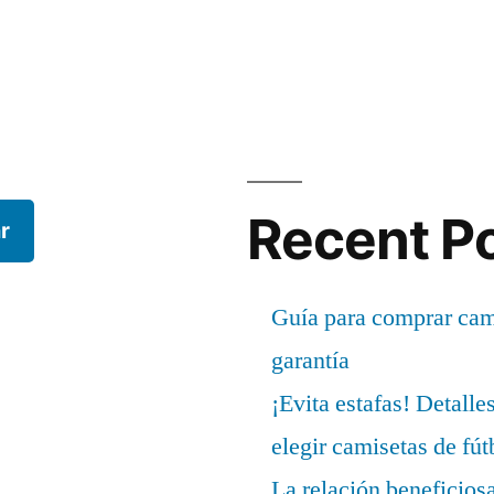
Recent P
r
Guía para comprar cami
garantía
¡Evita estafas! Detalle
elegir camisetas de fút
La relación beneficios