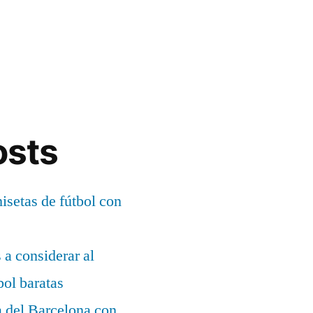
osts
setas de fútbol con
s a considerar al
bol baratas
a del Barcelona con