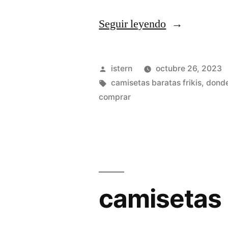
«camisetas
Seguir leyendo
de
futbol
Publicado
istern
octubre 26, 2023
para
por
Etiquetas:
camisetas baratas frikis
,
donde
comprar
pintar»
camisetas 