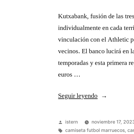
Kutxabank, fusión de las tre
individualmente en cada terr
vinculación con el Athletic 
vecinos. El banco lucirá en l
temporadas y esta primera re
euros …
«camisetas
Seguir leyendo
futbol
madrid»
Publicado
istern
noviembre 17, 202
por
Etiquetas:
camiseta futbol marruecos
,
ca