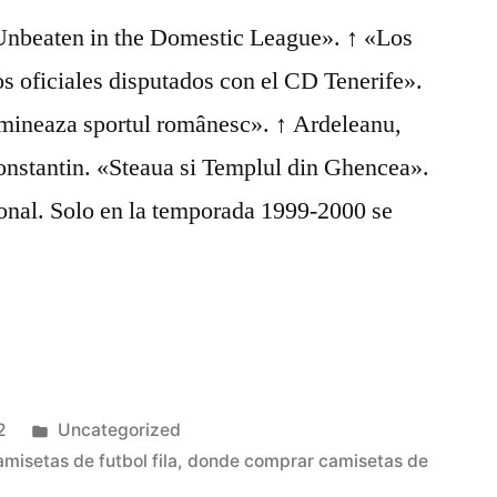
 «Unbeaten in the Domestic League». ↑ «Los
s oficiales disputados con el CD Tenerife».
a mineaza sportul românesc». ↑ Ardeleanu,
onstantin. «Steaua si Templul din Ghencea».
ional. Solo en la temporada 1999-2000 se
Publicado
2
Uncategorized
en
amisetas de futbol fila
,
donde comprar camisetas de