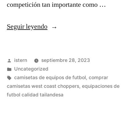
competición tan importante como …
«comprar
Seguir leyendo
camisetas
de
Publicado
istern
septiembre 28, 2023
futbol
por
Publicado
Uncategorized
baratas
en
Etiquetas:
camisetas de equipos de futbol
,
comprar
por
camisetas west coast choppers
,
equipaciones de
futbol calidad tailandesa
internet»