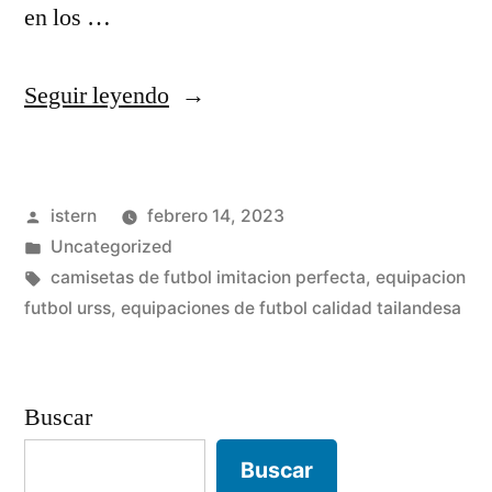
en los …
«comprar
Seguir leyendo
camisetas
originales
Publicado
istern
febrero 14, 2023
online»
por
Publicado
Uncategorized
en
Etiquetas:
camisetas de futbol imitacion perfecta
,
equipacion
futbol urss
,
equipaciones de futbol calidad tailandesa
Buscar
Buscar