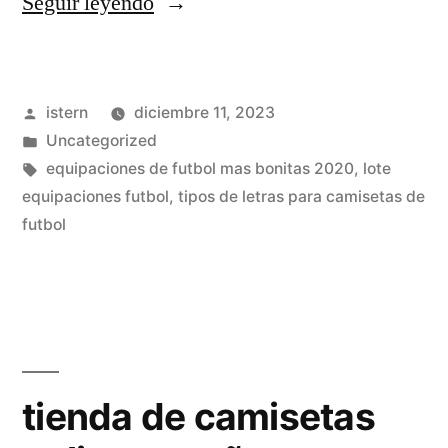
«replicas
Seguir leyendo
de
jersey
Publicado
istern
diciembre 11, 2023
futbol»
por
Publicado
Uncategorized
en
Etiquetas:
equipaciones de futbol mas bonitas 2020
,
lote
equipaciones futbol
,
tipos de letras para camisetas de
futbol
tienda de camisetas