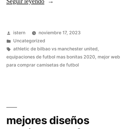
«tienda
Seguir leyendo
de
camisetas
Publicado
istern
noviembre 17, 2023
online
por
Publicado
Uncategorized
españa»
en
Etiquetas:
athletic de bilbao vs manchester united
,
equipaciones de futbol mas bonitas 2020
,
mejor web
para comprar camisetas de futbol
mejores diseños