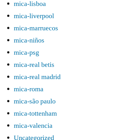
mica-lisboa
mica-liverpool
mica-marruecos
mica-niños
mica-psg
mica-real betis
mica-real madrid
mica-roma
mica-são paulo
mica-tottenham
mica-valencia
Uncategorized