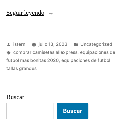
«mejores
Seguir leyendo
diseños
camisetas
Publicado
Publicado
istern
julio 13, 2023
Uncategorized
de
por
Etiquetas:
en
comprar camisetas aliexpress
,
equipaciones de
futbol»
futbol mas bonitas 2020
,
equipaciones de futbol
tallas grandes
Buscar
Buscar