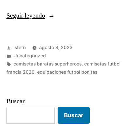
«camisetas
Seguir leyendo
futbol
baratas
Publicado
istern
agosto 3, 2023
real
por
Publicado
Uncategorized
madrid»
en
Etiquetas:
camisetas baratas superheroes
,
camisetas futbol
francia 2020
,
equipaciones futbol bonitas
Buscar
Buscar