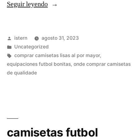
«camisetas
Seguir leyendo
de
futbol
Publicado
istern
agosto 31, 2023
imitacion»
por
Publicado
Uncategorized
en
Etiquetas:
comprar camisetas lisas al por mayor
,
equipaciones futbol bonitas
,
onde comprar camisetas
de qualidade
camisetas futbol