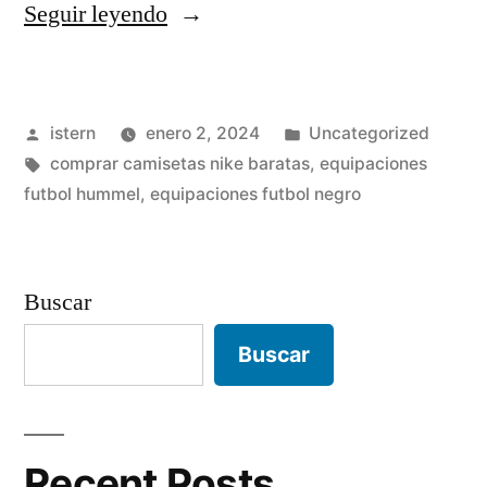
«camiseta
Seguir leyendo
madrid
estrellas»
Publicado
Publicado
istern
enero 2, 2024
Uncategorized
por
Etiquetas:
en
comprar camisetas nike baratas
,
equipaciones
futbol hummel
,
equipaciones futbol negro
Buscar
Buscar
Recent Posts