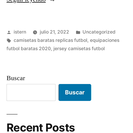
camisetas
futbol»
Publicado
Publicado
istern
julio 21, 2022
Uncategorized
por
Etiquetas:
en
camisetas baratas replicas futbol
,
equipaciones
futbol baratas 2020
,
jersey camisetas futbol
Buscar
Buscar
Recent Posts