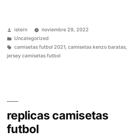
futbol
americano
Publicado
istern
noviembre 29, 2022
amazon»
por
Publicado
Uncategorized
en
Etiquetas:
camisetas futbol 2021
,
camisetas kenzo baratas
,
jersey camisetas futbol
replicas camisetas
futbol