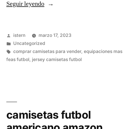
«replicas
Seguir leyendo
camisetas
futbol
Publicado
istern
marzo 17, 2023
madrid»
por
Publicado
Uncategorized
en
Etiquetas:
comprar camisetas para vender
,
equipaciones mas
feas futbol
,
jersey camisetas futbol
camisetas futbol
americano amazon