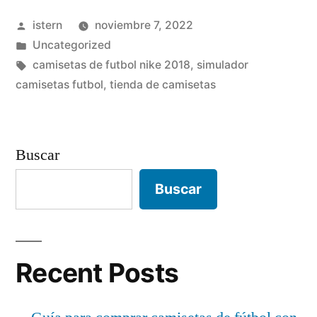
hombre
Publicado
istern
noviembre 7, 2022
amazon»
por
Publicado
Uncategorized
en
Etiquetas:
camisetas de futbol nike 2018
,
simulador
camisetas futbol
,
tienda de camisetas
Buscar
Buscar
Recent Posts