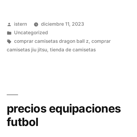
barata
madrid»
Publicado
istern
diciembre 11, 2023
por
Publicado
Uncategorized
en
Etiquetas:
comprar camisetas dragon ball z
,
comprar
camisetas jiu jitsu
,
tienda de camisetas
precios equipaciones
futbol