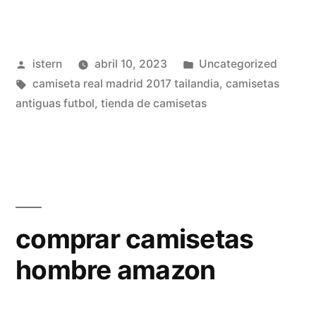
equipaciones
futbol»
Publicado
Publicado
istern
abril 10, 2023
Uncategorized
por
Etiquetas:
en
camiseta real madrid 2017 tailandia
,
camisetas
antiguas futbol
,
tienda de camisetas
comprar camisetas
hombre amazon