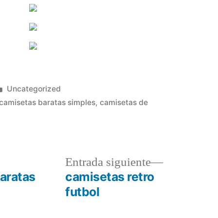
Publicado
Uncategorized
en
camisetas baratas simples
,
camisetas de
a
Entrada
Entrada siguiente
r:
siguiente:
baratas
camisetas retro
futbol