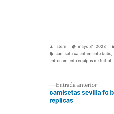
Publicado
istern
mayo 31, 2023
por
Etiquetas:
camiseta calentamiento betis
,
entrenamiento equipos de futbol
Entrad
Entrada anterior
anterio
camisetas sevilla fc 
Navegación
replicas