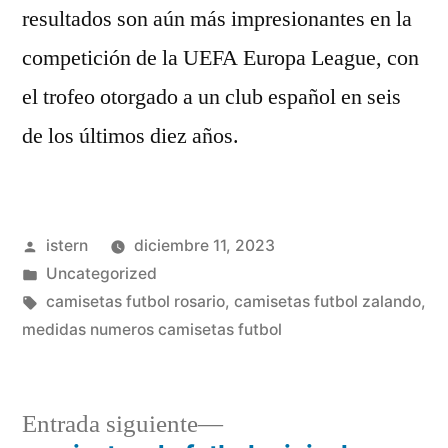
resultados son aún más impresionantes en la
competición de la UEFA Europa League, con
el trofeo otorgado a un club español en seis
de los últimos diez años.
Publicado
istern
diciembre 11, 2023
por
Publicado
Uncategorized
en
Etiquetas:
camisetas futbol rosario
,
camisetas futbol zalando
,
medidas numeros camisetas futbol
Entrada
Entrada siguiente