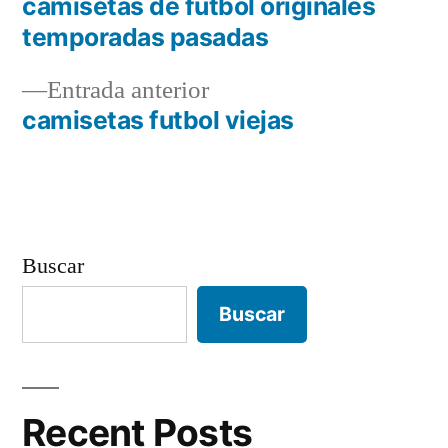
siguiente:
camisetas de futbol originales
Navegación
temporadas pasadas
de
Entrada
Entrada anterior
entradas
anterior:
camisetas futbol viejas
Buscar
Buscar
Recent Posts