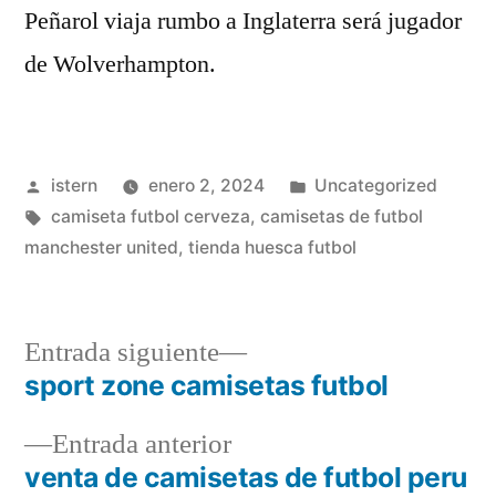
Peñarol viaja rumbo a Inglaterra será jugador
de Wolverhampton.
Publicado
Publicado
istern
enero 2, 2024
Uncategorized
por
Etiquetas:
en
camiseta futbol cerveza
,
camisetas de futbol
manchester united
,
tienda huesca futbol
Entrada
Entrada siguiente
siguiente:
sport zone camisetas futbol
Navegación
Entrada
Entrada anterior
de
anterior:
venta de camisetas de futbol peru